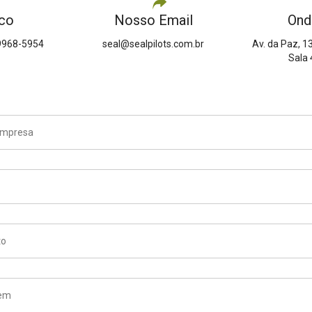
co
Nosso Email
Ond
9968-5954
seal@sealpilots.com.br
Av. da Paz, 1
Sala